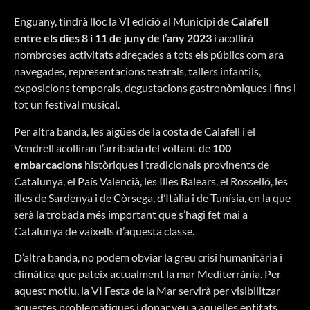
Enguany, tindrà lloc la VI edició al Municipi de
Calafell
entre els dies 8 i 11 de juny de l’any 2023
i acollirà
nombroses activitats adreçades a tots els públics com ara
navegades, representacions teatrals, tallers infantils,
exposicions temporals, degustacions gastronòmiques i fins i
tot un festival musical.
Per altra banda, les aigües de la costa de Calafell i el
Vendrell acolliran l’arribada del voltant de
100
embarcacions
històriques i tradicionals provinents de
Catalunya, el País Valencià, les Illes Balears, el Rosselló, les
illes de Sardenya i de Còrsega, d’Itàlia i de Tunísia, en la que
serà la trobada més important que s’hagi fet mai a
Catalunya de vaixells d’aquesta classe.
D’altra banda, no podem obviar la greu crisi humanitària i
climàtica que pateix actualment la mar Mediterrània. Per
aquest motiu, la VI Festa de la Mar servirà per visibilitzar
aquestes problemàtiques i donar veu a aquelles entitats