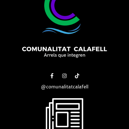
@comunalitatcalafell