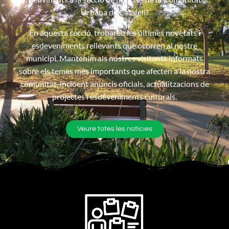
Urbana de Calafell!
En aquesta secció, trobareu les últimes novetats i
esdeveniments rellevants que ocorren al nostre
municipi. Mantenim als nostres visitants informats
sobre els temes més importants que afecten a la nostra
comunitat, incloent anuncis oficials, actualitzacions de
projectes i esdeveniments culturals.
Veure totes les notícies