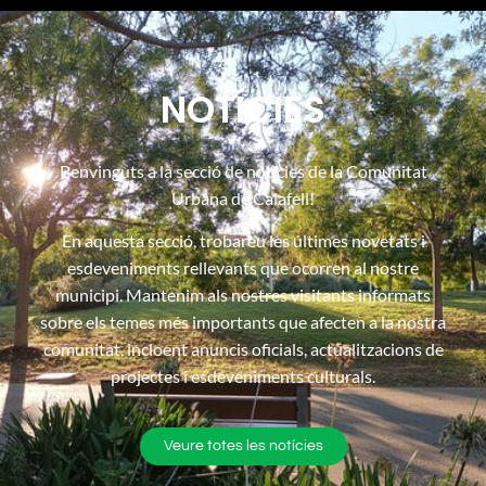
NOTÍCIES
Benvinguts a la secció de notícies de la Comunitat
Urbana de Calafell!
En aquesta secció, trobareu les últimes novetats i
esdeveniments rellevants que ocorren al nostre
municipi. Mantenim als nostres visitants informats
sobre els temes més importants que afecten a la nostra
comunitat, incloent anuncis oficials, actualitzacions de
projectes i esdeveniments culturals.
Veure totes les notícies