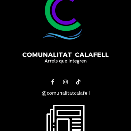
@comunalitatcalafell