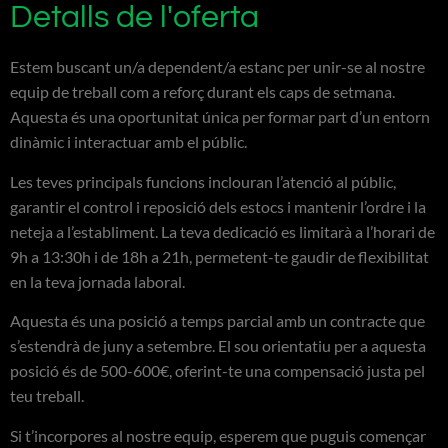
Detalls de l'oferta
Estem buscant un/a dependent/a estanc per unir-se al nostre
equip de treball com a reforç durant els caps de setmana.
Aquesta és una oportunitat única per formar part d’un entorn
dinàmic i interactuar amb el públic.
Les teves principals funcions inclouran l’atenció al públic,
garantir el control i reposició dels estocs i mantenir l’ordre i la
neteja a l’establiment. La teva dedicació es limitarà a l’horari de
9h a 13:30h i de 18h a 21h, permetent-te gaudir de flexibilitat
en la teva jornada laboral.
Aquesta és una posició a temps parcial amb un contracte que
s’estendrà de juny a setembre. El sou orientatiu per a aquesta
posició és de 500-600€, oferint-te una compensació justa pel
teu treball.
Si t’incorpores al nostre equip, esperem que puguis començar