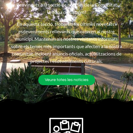
Benvinguts a la secció de notícies de la Comunitat
Urbana de Calafell!
En aquesta secció, trobareu les últimes novetats i
esdeveniments rellevants que ocorren al nostre
municipi. Mantenim als nostres visitants informats
sobre els temes més importants que afecten a la nostra
comunitat, incloent anuncis oficials, actualitzacions de
projectes i esdeveniments culturals.
Veure totes les notícies